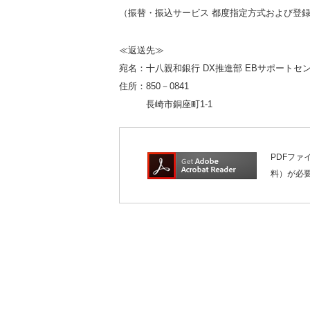
（振替・振込サービス 都度指定方式および登
≪返送先≫
宛名：十八親和銀行 DX推進部 EBサポートセ
住所：850－0841
長崎市銅座町1-1
PDFファ
料）が必