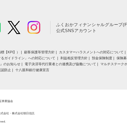
ふくおかフィナンシャルグループ(F
公式SNSアカウント
標【KPI】）
顧客保護等管理方針
カスタマーハラスメントへの対応について
するガイドライン」への対応について
利益相反管理方針
預金保険制度
保険募
』のお知らせ
電子決済等代行業者との連携及び協働について
マルチステーク
誤認防止
十八親和銀行健康宣言
証券業協会
株式会社・株式会社朝日信託
rved.