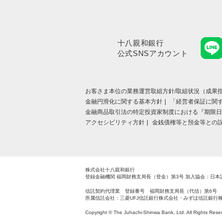
十八親和銀行
公式SNSアカウント
お客さま本位の業務運営取組⽅針/取組状況（成果指
金融円滑化に関する基本方針
「経営者保証に関
金融商品取引法の特定投資家制度における『期限日
アクセシビリティ方針
金銭債権等と預金等との
株式会社十八親和銀行
登録金融機関 福岡財務支局長（登金）第3号
加入協会：日本
信託契約代理業 登録番号 福岡財務支局長（代信）第6号
所属信託会社：三菱UFJ信託銀行株式会社・みずほ信託銀行
Copyright © The Juhachi‐Shinwa Bank, Ltd. All Rights Rese