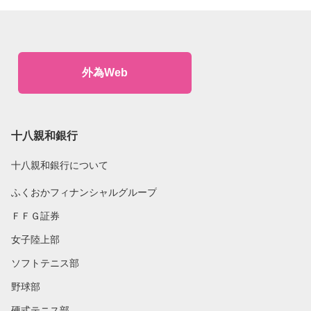
外為Web
十八親和銀行
十八親和銀行について
ふくおかフィナンシャルグループ
ＦＦＧ証券
女子陸上部
ソフトテニス部
野球部
硬式テニス部