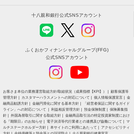
十八親和銀行公式SNSアカウント
ふくおかフィナンシャルグループ(FFG)
公式SNSアカウント
お客さま本位の業務運営取組⽅針/取組状況（成果指標【KPI】）
顧客保護等
管理方針
カスタマーハラスメントへの対応について
個人情報保護宣言
金
融商品勧誘方針
金融円滑化に関する基本方針
「経営者保証に関するガイド
ライン」への対応について
利益相反管理方針
預金保険制度
保険募集指
針
外国為替取引に関する取組方針
金融商品取引法の特定投資家制度におけ
る『期限日』のお知らせ
電子決済等代行業者との連携及び協働について
マ
ルチステークホルダー方針
本サイトのご利用にあたって
アクセシビリティ
方針
金銭債権等と預金等との誤認防止
十八親和銀行健康宣言