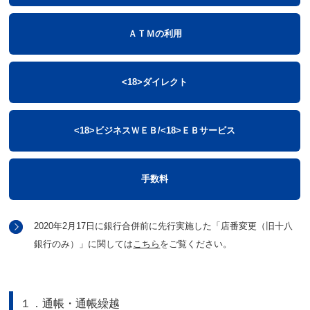
ＡＴＭの利用
<18>ダイレクト
<18>ビジネスＷＥＢ/<18>ＥＢサービス
手数料
2020年2月17日に銀行合併前に先行実施した「店番変更（旧十八
銀行のみ）」に関しては
こちら
をご覧ください。
１．通帳・通帳繰越