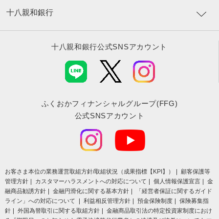
十八親和銀行
十八親和銀行公式SNSアカウント
ふくおかフィナンシャルグループ(FFG)
公式SNSアカウント
お客さま本位の業務運営取組⽅針/取組状況（成果指標【KPI】）
顧客保護等
管理方針
カスタマーハラスメントへの対応について
個人情報保護宣言
金
融商品勧誘方針
金融円滑化に関する基本方針
「経営者保証に関するガイド
ライン」への対応について
利益相反管理方針
預金保険制度
保険募集指
針
外国為替取引に関する取組方針
金融商品取引法の特定投資家制度におけ