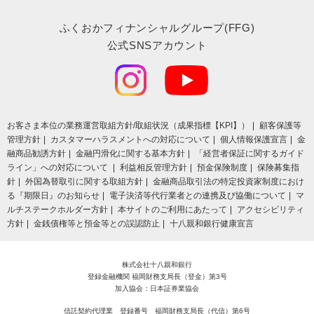
ふくおかフィナンシャルグループ(FFG)
公式SNSアカウント
お客さま本位の業務運営取組⽅針/取組状況（成果指標【KPI】）
顧客保護等
管理方針
カスタマーハラスメントへの対応について
個人情報保護宣言
金
融商品勧誘方針
金融円滑化に関する基本方針
「経営者保証に関するガイド
ライン」への対応について
利益相反管理方針
預金保険制度
保険募集指
針
外国為替取引に関する取組方針
金融商品取引法の特定投資家制度におけ
る『期限日』のお知らせ
電子決済等代行業者との連携及び協働について
マ
ルチステークホルダー方針
本サイトのご利用にあたって
アクセシビリティ
方針
金銭債権等と預金等との誤認防止
十八親和銀行健康宣言
株式会社十八親和銀行
登録金融機関 福岡財務支局長（登金）第3号
加入協会：日本証券業協会
信託契約代理業 登録番号 福岡財務支局長（代信）第6号