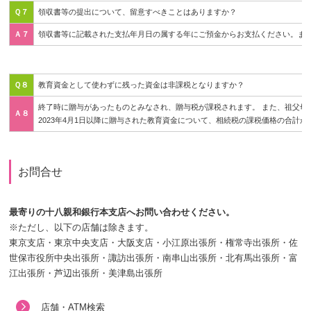
Ｑ７
領収書等の提出について、留意すべきことはありますか？
Ａ７
領収書等に記載された支払年月日の属する年にご預金からお支払ください。ま
Ｑ８
教育資金として使わずに残った資金は非課税となりますか？
終了時に贈与があったものとみなされ、贈与税が課税されます。 また、祖父母
Ａ８
2023年4月1日以降に贈与された教育資金について、相続税の課税価格の合計
お問合せ
最寄りの十八親和銀行本支店へお問い合わせください。
※ただし、以下の店舗は除きます。
東京支店・東京中央支店・大阪支店・小江原出張所・権常寺出張所・佐
世保市役所中央出張所・諏訪出張所・南串山出張所・北有馬出張所・富
江出張所・芦辺出張所・美津島出張所
店舗・ATM検索