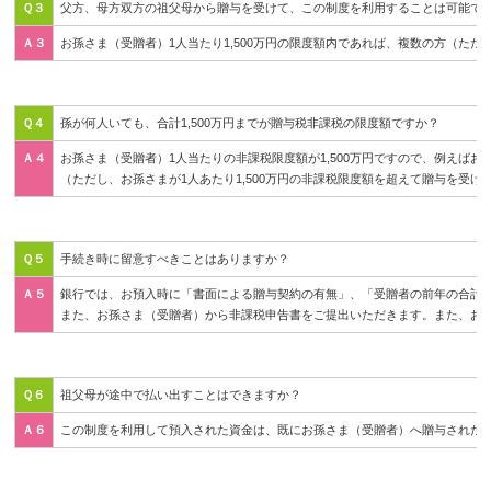
Ｑ３
父方、母方双方の祖父母から贈与を受けて、この制度を利用することは可能で
Ａ３
お孫さま（受贈者）1人当たり1,500万円の限度額内であれば、複数の方（た
Ｑ４
孫が何人いても、合計1,500万円までが贈与税非課税の限度額ですか？
Ａ４
お孫さま（受贈者）1人当たりの非課税限度額が1,500万円ですので、例えばお
（ただし、お孫さまが1人あたり1,500万円の非課税限度額を超えて贈与を受
Ｑ５
手続き時に留意すべきことはありますか？
Ａ５
銀行では、お預入時に「書面による贈与契約の有無」、「受贈者の前年の合計
また、お孫さま（受贈者）から非課税申告書をご提出いただきます。また、お引
Ｑ６
祖父母が途中で払い出すことはできますか？
Ａ６
この制度を利用して預入された資金は、既にお孫さま（受贈者）へ贈与された