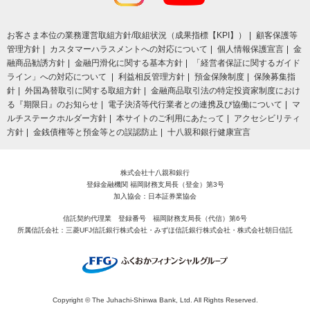
お客さま本位の業務運営取組⽅針/取組状況（成果指標【KPI】）
顧客保護等
管理方針
カスタマーハラスメントへの対応について
個人情報保護宣言
金
融商品勧誘方針
金融円滑化に関する基本方針
「経営者保証に関するガイド
ライン」への対応について
利益相反管理方針
預金保険制度
保険募集指
針
外国為替取引に関する取組方針
金融商品取引法の特定投資家制度におけ
る『期限日』のお知らせ
電子決済等代行業者との連携及び協働について
マ
ルチステークホルダー方針
本サイトのご利用にあたって
アクセシビリティ
方針
金銭債権等と預金等との誤認防止
十八親和銀行健康宣言
株式会社十八親和銀行
登録金融機関 福岡財務支局長（登金）第3号
加入協会：日本証券業協会
信託契約代理業 登録番号 福岡財務支局長（代信）第6号
所属信託会社：三菱UFJ信託銀行株式会社・みずほ信託銀行株式会社・株式会社朝日信託
Copyright © The Juhachi‐Shinwa Bank, Ltd. All Rights Reserved.