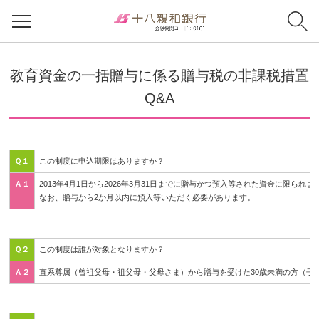
教育資金の一括贈与に係る贈与税の非課税措置
Q&A
Ｑ１
この制度に申込期限はありますか？
Ａ１
2013年4月1日から2026年3月31日までに贈与かつ預入等された資金に限られま
なお、贈与から2か月以内に預入等いただく必要があります。
Ｑ２
この制度は誰が対象となりますか？
Ａ２
直系尊属（曾祖父母・祖父母・父母さま）から贈与を受けた30歳未満の方（子