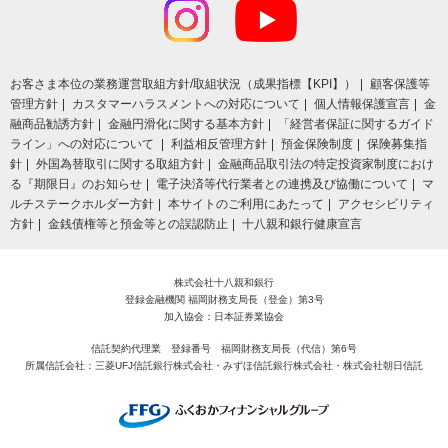
お客さま本位の業務運営取組⽅針/取組状況（成果指標【KPI】）
顧客保護等
管理方針
カスタマーハラスメントへの対応について
個人情報保護宣言
金
融商品勧誘方針
金融円滑化に関する基本方針
「経営者保証に関するガイド
ライン」への対応について
利益相反管理方針
預金保険制度
保険募集指
針
外国為替取引に関する取組方針
金融商品取引法の特定投資家制度におけ
る『期限日』のお知らせ
電子決済等代行業者との連携及び協働について
マ
ルチステークホルダー方針
本サイトのご利用にあたって
アクセシビリティ
方針
金銭債権等と預金等との誤認防止
十八親和銀行健康宣言
株式会社十八親和銀行
登録金融機関 福岡財務支局長（登金）第3号
加入協会：日本証券業協会
信託契約代理業 登録番号 福岡財務支局長（代信）第6号
所属信託会社：三菱UFJ信託銀行株式会社・みずほ信託銀行株式会社・株式会社朝日信託