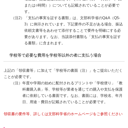
または○時間））についても記載されていることが必要で
す。
（注2）
「支払の事実を証する書類」は、文部科学省のQ&A（Q5-
3）に例示されています。下記要件の不足がある場合、振込
依頼文書等をあわせて添付することで要件を明確にする必
要があります。なお、当該添付書類も「支払の事実を証す
る書類」に含まれます。
学校等で必要な費用を学校等以外の者に支払う場合
上記の「領収書等」に加えて「学校等の書面（注）」をご提出いただく
ことが必要です。
（注）
年度や学期の始めに配付されるプリントや「学校便り」「教
科書購入表」等、学校等が業者を通じての購入や支払を保護
者に依頼している書面です。なお、書面には、学校名、年月
日、用途・費目が記載されていることが必要です。
領収書の要件等、詳しくは文部科学省のホームページをご参照ください