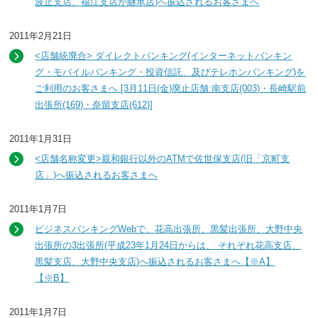
波止支店、福江支店が継承店)へ振込されるお客さまへ
2011年2月21日
<店舗統廃合> ダイレクトバンキング(インターネットバンキン
グ・モバイルバンキング・投資信託、及びテレホンバンキング)を
ご利用のお客さまへ [3月11日(金)廃止店舗:南支店(003)・長崎駅前
出張所(169)・奈留支店(612)]
2011年1月31日
<店舗名称変更>親和銀行以外のATMで佐世保支店(旧「京町支
店」)へ振込されるお客さまへ
2011年1月7日
ビジネスバンキングWebで、花高出張所、黒髪出張所、大野中央
出張所の3出張所(平成23年1月24日からは、 それぞれ花高支店、
黒髪支店、大野中央支店)へ振込されるお客さまへ【※A】
【※B】
2011年1月7日