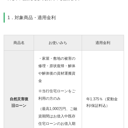
1．対象商品・適用金利
商品名
お使いみち
適用金利
・家屋・敷地の被害の
修理・原状復帰・解体
や解体後の資材運搬資
金
※当行住宅ローンをご
利用の方のみ
自然災害復
年1.375％（変動金
旧ローン
利/保証料込）
（最高1,000万円、ご融
資期間はお借入中既存
住宅ローンのお借入期