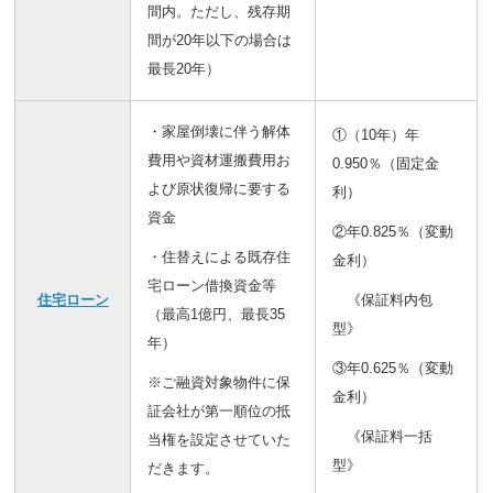
間内。ただし、残存期
間が20年以下の場合は
最長20年）
・家屋倒壊に伴う解体
①（10年）年
費用や資材運搬費用お
0.950％（固定金
よび原状復帰に要する
利）
資金
②年0.825％（変動
・住替えによる既存住
金利）
宅ローン借換資金等
住宅ローン
《保証料内包
（最高1億円、最長35
型》
年）
③年0.625％（変動
※ご融資対象物件に保
金利）
証会社が第一順位の抵
《保証料一括
当権を設定させていた
型》
だきます。