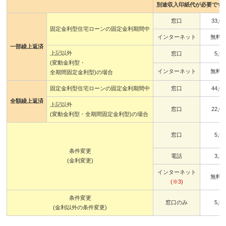
別途収入印紙代が必要です
窓口
33,00
固定金利型住宅ローンの固定金利期間中
インターネット
無料
一部繰上返済
上記以外
窓口
5,50
(変動金利型・
インターネット
無料
全期間固定金利型)の場合
固定金利型住宅ローンの固定金利期間中
窓口
44,00
全額繰上返済
上記以外
窓口
22,00
(変動金利型・全期間固定金利型)の場合
窓口
5,50
条件変更
電話
3,30
(金利変更)
インターネット
無料
(※3)
条件変更
窓口のみ
5,50
(金利以外の条件変更)