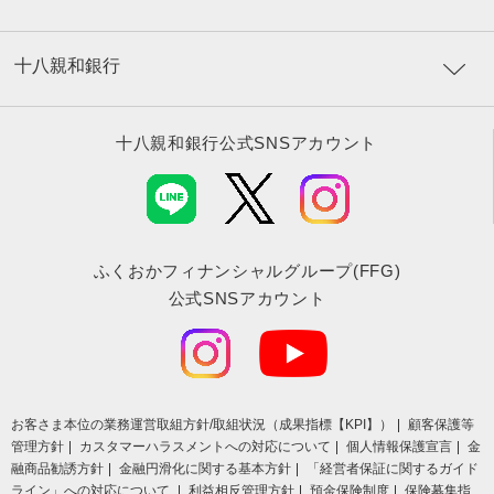
十八親和銀行
十八親和銀行公式SNSアカウント
ふくおかフィナンシャルグループ(FFG)
公式SNSアカウント
お客さま本位の業務運営取組⽅針/取組状況（成果指標【KPI】）
顧客保護等
管理方針
カスタマーハラスメントへの対応について
個人情報保護宣言
金
融商品勧誘方針
金融円滑化に関する基本方針
「経営者保証に関するガイド
ライン」への対応について
利益相反管理方針
預金保険制度
保険募集指