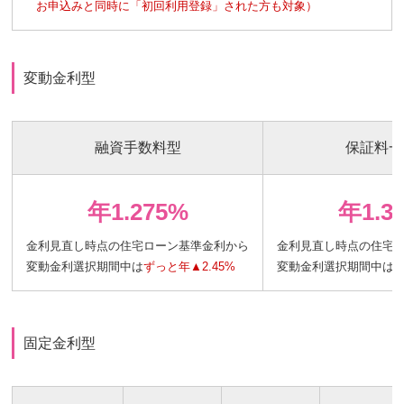
お申込みと同時に「初回利用登録」された方も対象）
変動金利型
融資手数料型
保証料一
年1.275%
年1.3
金利見直し時点の住宅ローン基準金利から
金利見直し時点の住宅
変動金利選択期間中は
ずっと年▲2.45%
変動金利選択期間中は
ず
固定金利型