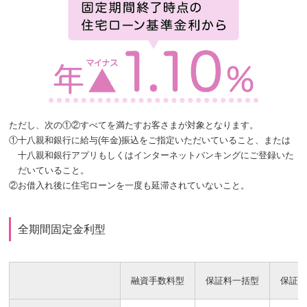
ただし、次の①②すべてを満たすお客さまが対象となります。
①
十八親和銀行に給与(年金)振込をご指定いただいていること、または
十八親和銀行アプリもしくはインターネットバンキングにご登録いた
だいていること。
②
お借入れ後に住宅ローンを一度も延滞されていないこと。
全期間固定金利型
融資手数料型
保証料一括型
保証