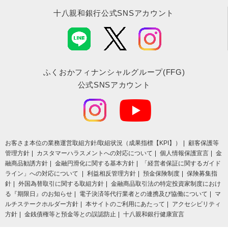
十八親和銀行公式SNSアカウント
ふくおかフィナンシャルグループ(FFG)
公式SNSアカウント
お客さま本位の業務運営取組⽅針/取組状況（成果指標【KPI】）
顧客保護等
管理方針
カスタマーハラスメントへの対応について
個人情報保護宣言
金
融商品勧誘方針
金融円滑化に関する基本方針
「経営者保証に関するガイド
ライン」への対応について
利益相反管理方針
預金保険制度
保険募集指
針
外国為替取引に関する取組方針
金融商品取引法の特定投資家制度におけ
る『期限日』のお知らせ
電子決済等代行業者との連携及び協働について
マ
ルチステークホルダー方針
本サイトのご利用にあたって
アクセシビリティ
方針
金銭債権等と預金等との誤認防止
十八親和銀行健康宣言