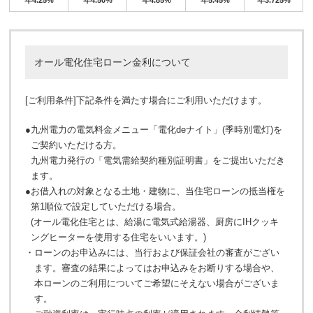
年4.25%
年4.50%
年4.85%
年5.45%
年3.725%
オール電化住宅ローン金利について
[ご利用条件]下記条件を満たす場合にご利用いただけます。
●
九州電力の電気料金メニュー「電化deナイト」(季時別電灯)を
ご契約いただける方。
九州電力発行の「電気需給契約種別証明書」をご提出いただき
ます。
●
お借入れの対象となる土地・建物に、当住宅ローンの抵当権を
第1順位で設定していただける場合。
(オール電化住宅とは、給湯に電気式給湯器、厨房にIHクッキ
ングヒーターを使用する住宅をいいます。)
・
ローンのお申込みには、当行および保証会社の審査がござい
ます。審査の結果によってはお申込みをお断りする場合や、
本ローンのご利用についてご希望にそえない場合がございま
す。