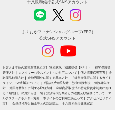
十八親和銀行公式SNSアカウント
ふくおかフィナンシャルグループ(FFG)
公式SNSアカウント
お客さま本位の業務運営取組⽅針/取組状況（成果指標【KPI】）
顧客保護等
管理方針
カスタマーハラスメントへの対応について
個人情報保護宣言
金
融商品勧誘方針
金融円滑化に関する基本方針
「経営者保証に関するガイド
ライン」への対応について
利益相反管理方針
預金保険制度
保険募集指
針
外国為替取引に関する取組方針
金融商品取引法の特定投資家制度におけ
る『期限日』のお知らせ
電子決済等代行業者との連携及び協働について
マ
ルチステークホルダー方針
本サイトのご利用にあたって
アクセシビリティ
方針
金銭債権等と預金等との誤認防止
十八親和銀行健康宣言