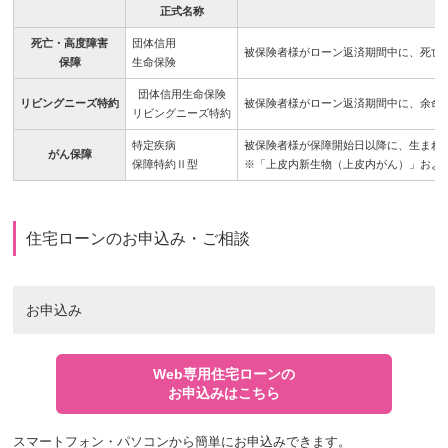
正式名称
死亡・高度障害
団体信用
被保険者様がローン返済期間中に、死亡
保障
生命保険
団体信用生命保険
リビングニーズ特約
被保険者様がローン返済期間中に、余命
リビングニーズ特約
特定疾病
被保険者様が保障開始日以降に、生まれ
がん保障
保障特約Ⅱ型
※「上皮内新生物（上皮内がん）」およ
住宅ローンのお申込み・ご相談
お申込み
Web専用住宅ローンの
お申込みはこちら
スマートフォン・パソコンから簡単にお申込みできます。