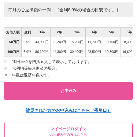
毎月のご返済額の一例 ［金利6.0%の場合の目安です。］
お借入額
金利
1年
2年
3年
4年
5年
6年
50万円
6.0%
43,000円
22,200円
15,200円
11,700円
9,700円
8,300円
100万円
6.0%
86,100円
44,300円
30,400円
23,500円
19,300円
16,600円
※ 10円単位を四捨五入して表示しております。
※ 元利均等毎月返済の場合。
※ 年数は返済年数です。
お申込み
被災された方のお申込みはこちら（罹災口）
マイページログイン
お手続き中の方はこちら