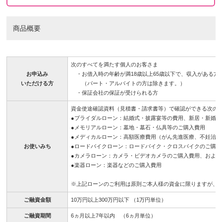
商品概要
次のすべてを満たす個人のお客さま
お申込み
・お借入時の年齢が満18歳以上65歳以下で、収入がある方
いただける方
（パート・アルバイトの方は除きます。）
・保証会社の保証が受けられる方
資金使途確認資料（見積書・請求書等）で確認ができる次の
●ブライダルローン：結婚式・披露宴等の費用、新居・新婚
●メモリアルローン：墓地・墓石・仏具等のご購入費用
●メディカルローン：高額医療費用（がん先進医療、不妊治療
お使いみち
●ロードバイクローン：ロードバイク・クロスバイクのご購
●カメラローン：カメラ・ビデオカメラのご購入費用、およ
●楽器ローン：楽器などのご購入費用
※上記ローンのご利用は原則ご本人様の資金に限りますが、
ご融資金額
10万円以上300万円以下 （1万円単位）
ご融資期間
6ヵ月以上7年以内 （6ヵ月単位）