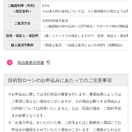
ご融資利率（年利）
6.0％
＜固定金利＞
※お借入時の金利については、十八親和銀行の窓口までお問
元利均等毎月返済
ご返済方法
（ご融資額の50％以内＜1万円単位＞でボーナス時の増額返
担保・保証人・保証料
（株）ジャックスが保証しますので、担保・保証人・保証料
繰上返済手数料
一部繰上返済、一括繰上返済ともに5,500円（消費税込）
商品概要説明書
目的別ローンのお申込みにあたってのご注意事項
※お申込みに際しては当行所定の審査を行います。審査結果によっては
ご希望に添えない場合がございますが、その場合お断りする理由およ
び内容については回答いたしません。なお、応諾の場合、ご契約手続
きが必要となります。
※「お借入申込」をいただいた後、ご自宅またはご勤務先へ電話にてお
申込みの確認をさせていただく場合がございます。ご連絡がとれなか