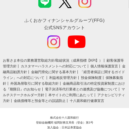
ふくおかフィナンシャルグループ(FFG)
公式SNSアカウント
お客さま本位の業務運営取組⽅針/取組状況（成果指標【KPI】）
顧客保護等
管理方針
カスタマーハラスメントへの対応について
個人情報保護宣言
金
融商品勧誘方針
金融円滑化に関する基本方針
「経営者保証に関するガイド
ライン」への対応について
利益相反管理方針
預金保険制度
保険募集指
針
外国為替取引に関する取組方針
金融商品取引法の特定投資家制度におけ
る『期限日』のお知らせ
電子決済等代行業者との連携及び協働について
マ
ルチステークホルダー方針
本サイトのご利用にあたって
アクセシビリティ
方針
金銭債権等と預金等との誤認防止
十八親和銀行健康宣言
株式会社十八親和銀行
登録金融機関 福岡財務支局長（登金）第3号
加入協会：日本証券業協会