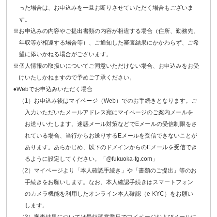
った場合は、お申込みを一旦お断りさせていただく場合もございま
す。
※お申込みの内容やご提出書類の内容が相違する場合（住所、勤務先、
年収等が相違する場合等）、ご通知した審査結果にかかわらず、ご希
望に添いかねる場合がございます。
※個人情報の取扱いについてご同意いただけない場合、お申込みをお受
けいたしかねますので予めご了承ください。
●Webでお申込みいただく場合
（1）お申込み後はマイページ（Web）でのお手続きとなります。ご
入力いただいたメールアドレス宛にマイページのご案内メールを
お送りいたします。迷惑メール対策などでEメールの受信制限をさ
れている場合、当行からお送りするEメールを受信できないことが
あります。あらかじめ、以下のドメインからのEメールを受信でき
るように設定してください。「@fukuoka-fg.com」
（2）マイページより「本人確認手続き」や「書類のご提出」等のお
手続きをお願いします。なお、本人確認手続きはスマートフォン
のカメラ機能を利用したオンライン本人確認（e-KYC）をお願い
します。
（3）審査結果については最短翌営業日でマイページおよびメールに