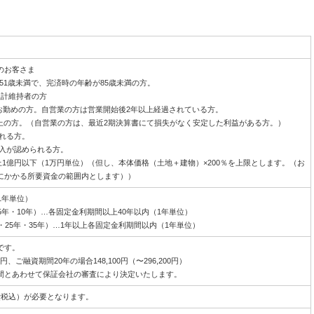
のお客さま
上51歳未満で、完済時の年齢が85歳未満の方。
生計維持者の方
上お勤めの方。自営業の方は営業開始後2年以上経過されている方。
円以上の方。（自営業の方は、最近2期決算書にて損失がなく安定した利益がある方。）
られる方。
加入が認められる方。
上1億円以下（1万円単位）（但し、本体価格（土地＋建物）×200％を上限とします。（お
にかかる所要資金の範囲内とします））
1年単位）
5年・10年）…各固定金利期間以上40年以内（1年単位）
・25年・35年）…1年以上各固定金利期間以内（1年単位）
です。
円、ご融資期間20年の場合148,100円（〜296,200円）
間とあわせて保証会社の審査により決定いたします。
消費税込）が必要となります。