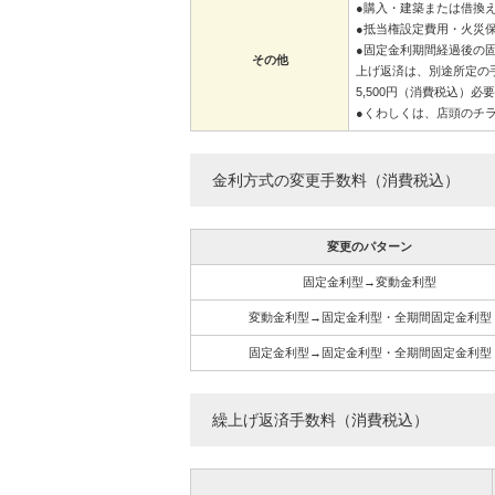
●購入・建築または借換
●抵当権設定費用・火災
●固定金利期間経過後の
その他
上げ返済は、別途所定の
5,500円（消費税込）必
●くわしくは、店頭のチ
金利方式の変更手数料（消費税込）
変更のパターン
固定金利型→変動金利型
変動金利型→固定金利型・全期間固定金利型
固定金利型→固定金利型・全期間固定金利型
繰上げ返済手数料（消費税込）