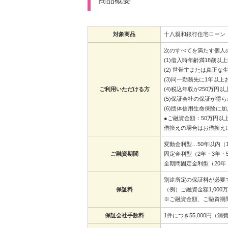
商品概要
対象商品
十八親和銀行住宅ローン
次のすべてを満たす個人
(1)借入時年齢満18歳以
(2) 世帯主または真正な
(3)同一勤務先に1年以
ご利用いただける方
(4)税込年収が250万
(5)保証会社の保証が得
(6)団体信用生命保険に
●ご融資金額：50万円以
借換えの場合はお借換え
変動金利型…50年以内（
ご融資期間
固定金利型（2年・3年・
全期間固定金利型（20年
別途所定の保証料が必要
保証料
（例）ご融資金額1,000万
※ご融資金額、ご融資期
保証会社手数料
1件につき55,000円（