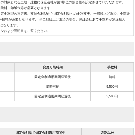
えの対象となる土地・建物に保証会社が第1順位の抵当権を設定させていただきます。
保険料・印紙代等が必要となります。
固定金利型の再選択、変動金利型から固定金利型への金利変更、一部繰上げ返済、全額繰
手数料が必要となります。 ※全額繰上げ返済の場合、保証会社あて手数料が別途最大
要となります。
ラシおよび説明書をご覧ください。
変更可能時期
手数料
固定金利適用期間経過後
無料
随時可能
5,500円
固定金利適用期間経過後
5,500円
固定金利型で固定金利適用期間中
左記以外