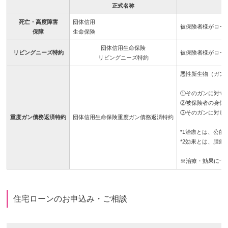
正式名称
死亡・高度障害
団体信用
被保険者様がロー
保障
生命保険
団体信用生命保険
リビングニーズ特約
被保険者様がロー
リビングニーズ特約
悪性新生物（ガン
①そのガンに対する
②被保険者の身体
③そのガンに対し
重度ガン債務返済特約
団体信用生命保険重度ガン債務返済特約
*1治療とは、公
*2効果とは、腫瘍
※治療・効果につ
住宅ローンのお申込み・ご相談