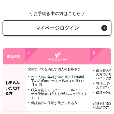
お手続き中の方はこちら
マイページログイン
1
2
商品内容
ナイスカバー
次のすべてを満たす個人のお客さま
借入時の年齢
の方で、収
お借入時の年齢が満20歳以上69歳以
バイトの方
下の方(Webでのお申込みは69歳11ヶ
お申込み
当行にて住
月まで)
※
入予定
）の
いただけ
収入がある方（パート・アルバイト・
保証会社の
る方
年金受給者の方もお申込みいただけま
す。）
保証会社の保証が受けられる方
※当行住宅ロー
承認済の方