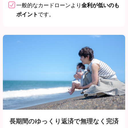
お借入時
書、給与明細書、年金振込通知書等の
書、給与明
一般的なカードローンより
金利が低いのも
最新年度(月)のもの等のいずれか。
最新年度(
の
です。
ポイント
必要書類
※1 外国人の方は別途、永住者の記載のある「在留カ
詳しくは、商品
商品概要
説明書
ナイスカバー商品概要説明書
住まいるロ
長期間のゆっくり返済で無理なく完済