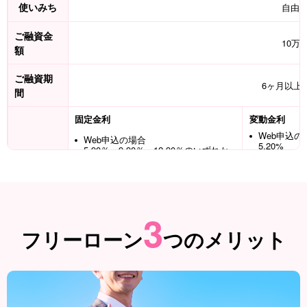
使いみち
自由
ご融資金
10万
額
ご融資期
6ヶ月以上
間
固定金利
変動金利
Web申込の
Web申込の場合
5.20%
5.90％、9.90％、12.90％のいずれか
店頭申込の
店頭申込の場合
5.40%
7.00％、11.00％、14.00％のいずれか
ご融資利
率
変動利率の見
（年利）
毎年2回、4
3
し、増額返
ます。
フリーローン
つのメリット
※ご融資利率
決定します
ご返済方
元利均等毎月返済（ご融資額の50%以内