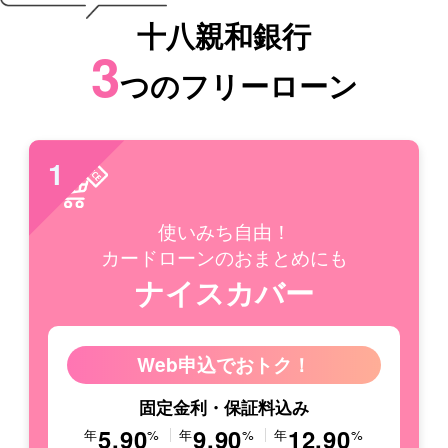
十八親和銀行
3
つのフリーローン
1
使いみち自由！
カードローンのおまとめにも
ナイスカバー
Web申込でおトク！
固定金利・保証料込み
5.90
9.90
12.90
年
%
年
%
年
%