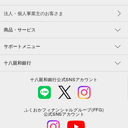
およびメールにてご通知いたしますが、審査の
状況により3週間程度かかる場合もございますの
法人・個人事業主のお客さま
で予めご了承ください。
④当行普通預金口座をお持ちでない場合、ご契約
時までにマイページより口座開設のお手続きを
商品・サービス
お願いします。
窓口でお申込みいただく場合
サポートメニュー
①審査結果については最短翌営業日でご自宅宛書
面または電話にてご通知いたしますが、審査の
十八親和銀行
状況により3週間程度かかる場合もございますの
で予めご了承ください。
十八親和銀行公式SNSアカウント
②応諾の場合、窓口でのご契約手続きが必要とな
ります。所定の期日までに審査結果通知書・必
要書類・ご印鑑等をご持参の上、ご指定のお取
引店へご来店ください。
③当行普通預金口座をお持ちでない場合、ご契約
ふくおかフィナンシャルグループ(FFG)
公式SNSアカウント
時までに窓口にて口座開設のお手続きをお願い
します。