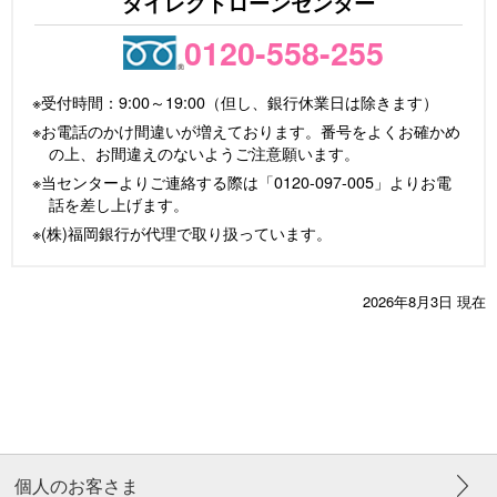
ダイレクトローンセンター
上限です。（但し、住宅ローン、資産形成ローン
は除きます。）また、ローン契約の一部の金額に
0120-558-255
ついてのみ保険に加入することはできません。
Webでお申込みいただく場合
※受付時間：9:00～19:00（但し、銀行休業日は除きます）
①お申込み後はマイページ（Web）でのお手続き
※お電話のかけ間違いが増えております。番号をよくお確かめ
となります。ご入力いただいたメールアドレス
の上、お間違えのないようご注意願います。
宛にマイページのご案内メールをお送りいたし
※当センターよりご連絡する際は「0120-097-005」よりお電
ます。迷惑メール対策などでEメールの受信制限
話を差し上げます。
をされている場合、当行からお送りするEメール
※(株)福岡銀行が代理で取り扱っています。
を受信できないことがあります。あらかじめ、
以下のドメインからのEメールを受信できるよう
2026年8月3日 現在
に設定してください。「@fukuoka-fg.com」
②マイページより「本人確認手続き」や「書類の
ご提出」等のお手続きをお願いします。なお、
本人確認手続きはスマートフォンのカメラ機能
を利用したオンライン本人確認（e-KYC）をお願
いします。
③審査結果については最短翌営業日でマイページ
個人のお客さま