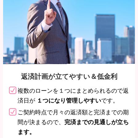
法
ふくぎん保証株式会社
ふくぎん保
株式会社クレディセゾン
株式会社ジ
保証会社
ＳＭＢＣコンシューマーファイナンス
株式会社
ローンご契約時に、ご加入の希望をお伺いします。
ご加入される場合、「通常のローンご融資利率に年0.3
団体信用
団信保険のご加入は対象ローン合計1,000万円が上限
生命保険
ン契約の一部の金額についてのみ保険に加入することは
その他詳しくは
こちら
をご確認ください。
返済計画が立てやすい＆低金利
繰上返済
一部繰上返済、一括繰上
手数料
複数のローンを１つにまとめられるので返
済日が
です。
１つになり管理しやすい
本人確認資料
本人確認資料
原則、「運転免許証」「マイナンバー
原則、「運
ご契約時点で月々の返済額と完済までの期
カード（個人番号カード）」のいずれ
カード（個
※1
※1
か
。
か
。
間が決まるので、
完済までの見通しが立ち
所得を証明する書類
所得を証明す
（借入金額が50万円を超える場合）
（借入金額が
ます。
源泉徴収票、所得証明書、確定申告
源泉徴収票