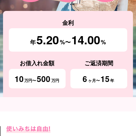
金利
5.20
14.00
年
%〜
%
お借入れ金額
ご返済期間
10
500
6
15
万円〜
万円
ヶ月〜
年
使い方は自由