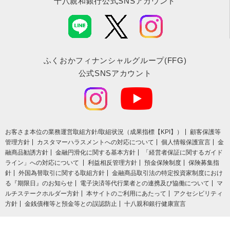
十八親和銀行公式SNSアカウント
ふくおかフィナンシャルグループ(FFG)
公式SNSアカウント
お客さま本位の業務運営取組⽅針/取組状況（成果指標【KPI】）
顧客保護等
管理方針
カスタマーハラスメントへの対応について
個人情報保護宣言
金
融商品勧誘方針
金融円滑化に関する基本方針
「経営者保証に関するガイド
ライン」への対応について
利益相反管理方針
預金保険制度
保険募集指
針
外国為替取引に関する取組方針
金融商品取引法の特定投資家制度におけ
る『期限日』のお知らせ
電子決済等代行業者との連携及び協働について
マ
ルチステークホルダー方針
本サイトのご利用にあたって
アクセシビリティ
方針
金銭債権等と預金等との誤認防止
十八親和銀行健康宣言