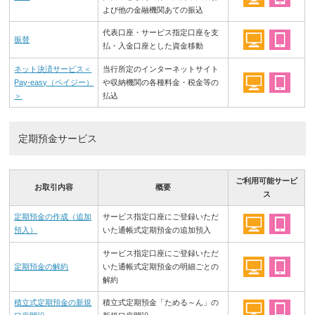
よび他の金融機関あての振込
代表口座・サービス指定口座を支
振替
払・入金口座とした資金移動
ネット決済サービス＜
当行所定のインターネットサイト
Pay-easy（ペイジー）
や収納機関の各種料金・税金等の
＞
払込
定期預金サービス
ご利用可能サービ
お取引内容
概要
ス
定期預金の作成（追加
サービス指定口座にご登録いただ
預入）
いた通帳式定期預金の追加預入
サービス指定口座にご登録いただ
定期預金の解約
いた通帳式定期預金の明細ごとの
解約
積立式定期預金の新規
積立式定期預金「ためる～ん」の