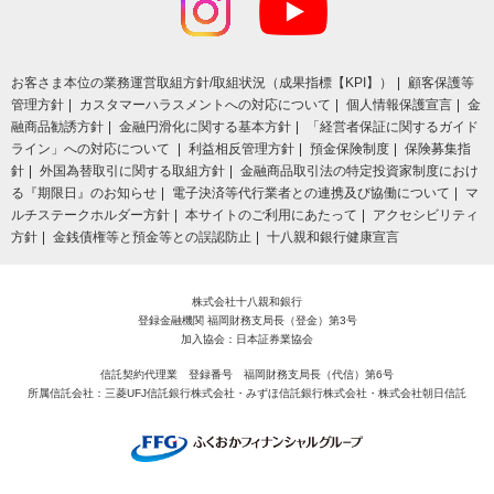
お客さま本位の業務運営取組⽅針/取組状況（成果指標【KPI】）
顧客保護等
管理方針
カスタマーハラスメントへの対応について
個人情報保護宣言
金
融商品勧誘方針
金融円滑化に関する基本方針
「経営者保証に関するガイド
ライン」への対応について
利益相反管理方針
預金保険制度
保険募集指
針
外国為替取引に関する取組方針
金融商品取引法の特定投資家制度におけ
る『期限日』のお知らせ
電子決済等代行業者との連携及び協働について
マ
ルチステークホルダー方針
本サイトのご利用にあたって
アクセシビリティ
方針
金銭債権等と預金等との誤認防止
十八親和銀行健康宣言
株式会社十八親和銀行
登録金融機関 福岡財務支局長（登金）第3号
加入協会：日本証券業協会
信託契約代理業 登録番号 福岡財務支局長（代信）第6号
所属信託会社：三菱UFJ信託銀行株式会社・みずほ信託銀行株式会社・株式会社朝日信託