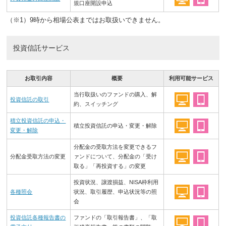
規口座開設申込
（※1）9時から相場公表まではお取扱いできません。
投資信託サービス
お取引内容
概要
利用可能サービス
当行取扱いのファンドの購入、解
投資信託の取引
約、スイッチング
積立投資信託の申込・
積立投資信託の申込・変更・解除
変更・解除
分配金の受取方法を変更できるフ
分配金受取方法の変更
ァンドについて、分配金の「受け
取る」「再投資する」の変更
投資状況、譲渡損益、NISA枠利用
各種照会
状況、取引履歴、申込状況等の照
会
投資信託各種報告書の
ファンドの「取引報告書」、「取